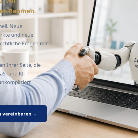
e. Wir
hen Rahmen.
ell. Neue
ärkte und neue
echtliche Fragen mit
n Ihrer Seite, die
aS- und KI-
unkompliziert
h vereinbaren →