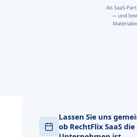
Als SaaS-Part
— und bewe
Materialie
Lassen Sie uns geme
ob RechtFlix SaaS die
Unternehmen ist