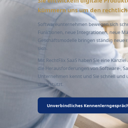
Sie entwickeln digitale Produkt
kümmern uns um den rechtlic
Softwareunternehmen bewegen sich schn
Funktionen, neue Integrationen, neue M
Geschäftsmodelle bringen ständig neue r
sich.
Mit RechtFlix SaaS haben Sie eine Kanzlei a
die Herausforderungen von Software-, Sa
Unternehmen kennt und Sie schnell und 
unterstützt.
Unverbindliches Kennenlerngespräc