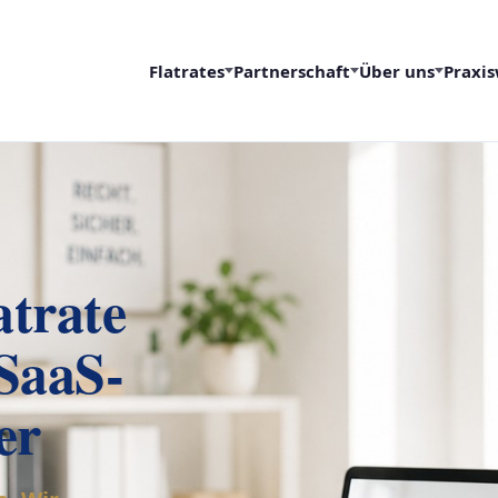
Flatrates
Partnerschaft
Über uns
Praxis
atrate
 SaaS-
er