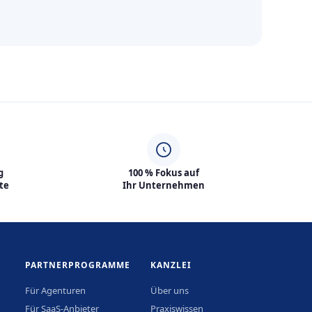
g
100 % Fokus auf
te
Ihr Unternehmen
PARTNERPROGRAMME
KANZLEI
Für Agenturen
Über uns
Für SaaS-Anbieter
Praxiswissen