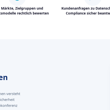
 Märkte, Zielgruppen und
Kundenanfragen zu Datensc
tsmodelle rechtlich bewerten
Compliance sicher beant
den
men versteht
icherheit
eokonferenz