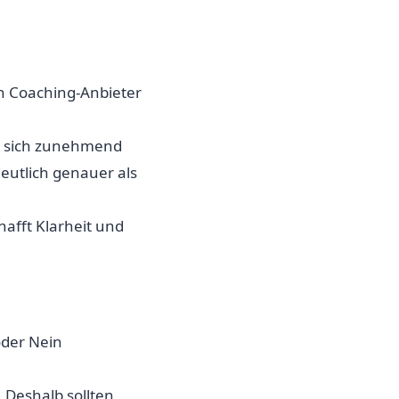
en Coaching-Anbieter
en sich zunehmend
eutlich genauer als
afft Klarheit und
oder Nein
 Deshalb sollten